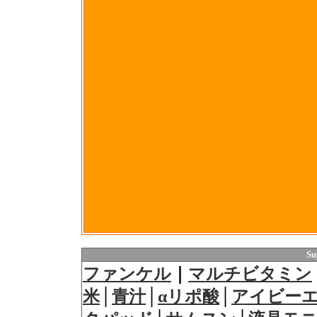
Su
ファンケル
｜
マルチビタミン
米
│
青汁
│
αリポ酸
│
アイビー