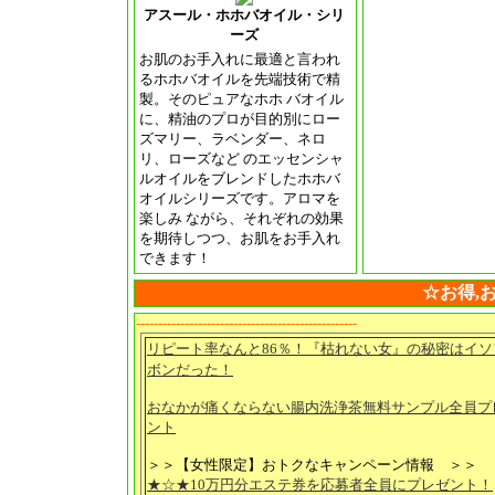
アスール・ホホバオイル・シリ
ーズ
お肌のお手入れに最適と言われ
るホホバオイルを先端技術で精
製。そのピュアなホホ バオイル
に、精油のプロが目的別にロー
ズマリー、ラベンダー、ネロ
リ、ローズなど のエッセンシャ
ルオイルをブレンドしたホホバ
オイルシリーズです。アロマを
楽しみ ながら、それぞれの効果
を期待しつつ、お肌をお手入れ
できます！
☆お得,
--------------------------------------------------
リピート率なんと86％！『枯れない女』の秘密はイソ
ボンだった！
おなかが痛くならない腸内洗浄茶無料サンプル全員プ
ント
＞＞【女性限定】おトクなキャンペーン情報 ＞＞
★☆★10万円分エステ券を応募者全員にプレゼント！