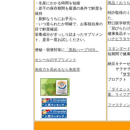
商品！おう
・生産にかかる時間を短縮
・若干の保存期間を最適の条件で鮮度を
特許取得のミ
保持
た、
・新鮮なうちにお手元へ
野口医学研
・いつ造られたか明確で、お客様自身の
「花びらた
目で鮮度確認
健康食品ネ
栄養成分がぎっしり詰まったサプリメン
ハナビラタ
ト、是非一度お試しください。
スタンダー
便秘・宿便対策に
「黒粒ハーブVEN」
短期間で健康
セシールのサプリメント
納豆キナー
サラサラ
免疫力を高めるなら免疫堂
「
サ
プロアクト
「ダイエッ
案。ライフ
ファスティ