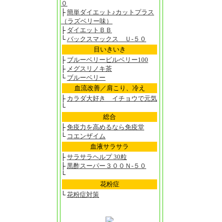
０
├
簡単ダイエット♪カットプラス
（ラズベリー味）
├
ダイエットＢＢ
└
バックスマックス Ｕ-５０
目いきいき
├
ブルーベリービルベリー100
├
メグスリノキ茶
└
ブルーベリー
血流改善／肩こり、冷え
├
カラダ大好き イチョウで元気
└
総合
├
免疫力を高めるなら免疫堂
└
コエンザイム
血液サラサラ
├
サラサラヘルプ 30粒
├
黒酢スーパー３００Ｎ-５０
└
花粉症
└
花粉症対策