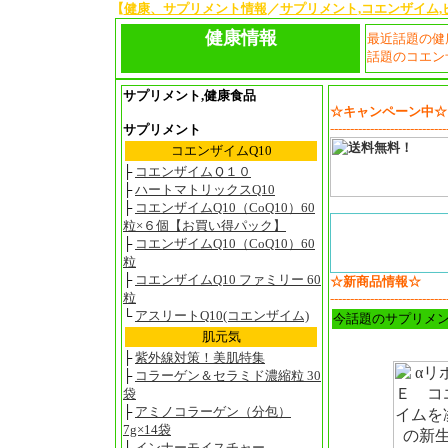
【
健康、サプリメント情報
／
サプリメント
,
コエンザイム
,
健康情報
最近話題の健
話題のコエン
サプリメント,健康食品
☆キャンペーン中☆
-----------------------------
サプリメント
コエンザイムQ10
├
コエンザイムＱ１０
├
ハートマトリックスQ10
├
コエンザイムQ10（CoQ10）60
粒×６個【お買い得パック】
├
コエンザイムQ10（CoQ10）60
粒
├
コエンザイムQ10 ファミリー 60
☆新商品情報☆
粒
-----------------------------
└
アスリートQ10(コエンザイム)
今話題のサプリメン
肌元気
├
紫外線対策！美肌特集
├
コラーゲン＆セラミド濃縮粒 30
袋
├
アミノコラーゲン（分包）
7g×14袋
├
インナーモイスチャー