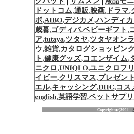
クパッド
│
サムスン
│
液晶モ
ドットコム
,
通販
,
映画
,
ドラマ
,
ボ
,
AIBO
,
デジカメ
,
ハンディカ
歳暮
,
ゴディバ
,
ベビーギフト
,
ア
,
tutaya
,
ツタヤ
,
ツタヤオン
ウ
,
雑貨
,
カタログショッピン
ト
,
健康グッズ
,
コエンザイム
,
ニクロ
,
UNIQLO
,
ユニクロフ
イビー
,
クリスマス
,
プレゼン
エル
,
キャッシング
,
DHC
,
コス
english
,
英語学習
,
ペットサプリ
----Copyrights(c)2004