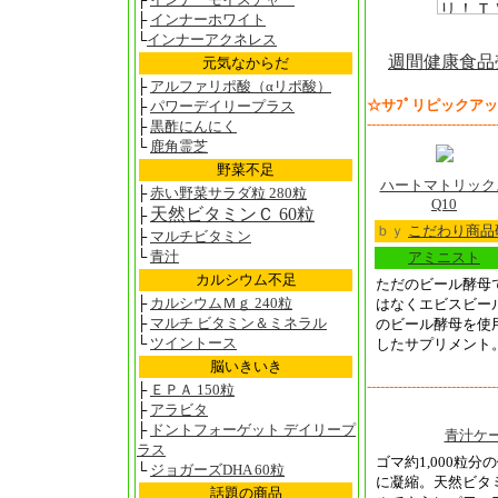
├
インナーホワイト
└
インナーアクネレス
週間健康食品
元気なからだ
├
アルファリポ酸（αリポ酸）
☆サﾌﾟリピックア
├
パワーデイリープラス
-----------------------------
├
黒酢にんにく
└
鹿角霊芝
野菜不足
ハートマトリック
├
赤い野菜サラダ粒 280粒
Q10
天然ビタミンＣ 60粒
├
ｂｙ
こだわり商品
├
マルチビタミン
└
青汁
アミニスト
カルシウム不足
ただのビール酵母
├
カルシウムＭｇ 240粒
はなくエビスビー
├
マルチ ビタミン＆ミネラル
のビール酵母を使
└
ツイントース
したサプリメント
脳いきいき
-----------------------------
├
ＥＰＡ 150粒
├
アラビタ
├
ドントフォーゲット デイリープ
青汁ケー
ラス
ゴマ約1,000粒
└
ジョガーズDHA 60粒
に凝縮。天然ビタ
話題の商品