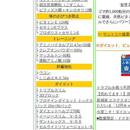
セサ
├
胡豆昆発酵粒（ごずこん）
└
ビフィズス菌＋キシロオリゴ糖
ゴマ約1,000粒
体のさびつき防止
に凝縮。天然ビタ
ルでさらにパワー
├
ビタミンＥ 120粒
├
セサミンEプラス
└
プロポリス＋セサミンE
by
サントリー健康
トレーニング
├
アミノバイタルプロ 4.5g×50袋
☆ダイエット、ビュ
├
クレアチンパウダー 600g
-----------------------------
├
マッスルトン 60粒
└
運動アミノ酸 10袋
肝臓強化
├
ウコン
└
しじみエキス 50g
ダイエット
トラブルを救う不
├
トリプルスリム
【売れてます！】
├
3Dブロック
新感覚 エステスタジ
├
プロテインダイエット ミックス
ただいま「12円キ
パック 20g×30パック
├
ダイエットヘルプ 270粒
今度こそ！ダイエッ
├
イージースリム Ｖ-５０
■数量限定・ドクタ
├
ザントレックス Ｖ-５０
├
セルライトソリュージョンＬ-５