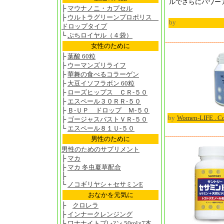
ルでさらにパワー
├
マウナノニ・カプセル
├
ウルトラグリーンプロポリス
by
ドロップタイプ
└
ぷちロイヤル（４袋）
-----------------------------
女性のために
├
葉酸 60粒
├
ウーマンズリライフ
├
華舞の食べるコラーゲン
├
大豆イソフラボン 60粒
├
ローズヒップス ＣＲ-５０
├
エスペール３０ＲＲ-５０
├
Ｂ-ＵＰ ドロップ Ｍ-５０
by
Women-LIFE . C
├
ゴージャスバストＶＲ-５０
└
エスペール８１Ｕ-５０
-----------------------------
男性のために
男性のためのサプリメント
├
マカ
├
マカ 冬虫夏草配合
├
└
ノコギリヤシ＋セサミンE
おなかを元気に
├
クロレラ
├
インナークレンジング
├
ワナナイトプレ?ン 50ml×7本