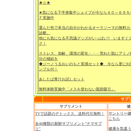
★☆★
★気になる下半身集中シェイプが今なら４０～６９％
Ｆ実施中
選んだ色で本当の自分がわかるオーラソーマの無料カ
診断。
他にも気になる不思議グッズがいっぱい!! いますぐ
ク！
ストレス、加齢、環境の変化・・・荒れた肌にアミノ
分の補給を
◆ジーノうるおいのもと実感セット◆ 今なら更に9
ンプル付！
あしたば青汁お試しセット
無料体験実施中「メスを使わない脂肪吸引」
サプ
サプリメント
健
サントリー
TVで話題のデトックス、送料代引無料！
こちら
全46種類の新鮮サプリメント”ナマサプ
健康を気遣
リ”