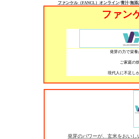
ファンケル（FANCL）オンライン
/
青汁
/
無添
ファン
発芽の力で栄養
ご家庭の
現代人に不足し
発芽のパワーが、玄米をおいし