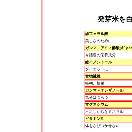
発芽米を
総フェラル酸
美しさのために
ガンマ－アミノ酢酸(ギャ
今話題の栄養成分
総イノシトール
ダイエットに
食物繊維
毎朝、快腸
ガンマ－オレザノール
気分はつらつ
マグネシウム
不足しがちなミネラル
ビタミンE
体をさびつかせない