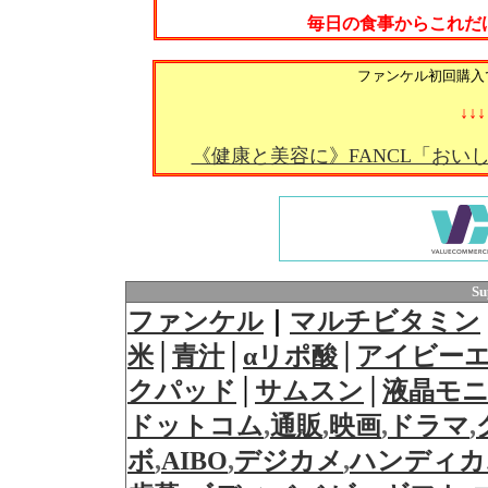
毎日の食事からこれだ
ファンケル初回購入
↓↓↓
《健康と美容に》FANCL「おいし
Su
ファンケル
｜
マルチビタミン
米
│
青汁
│
αリポ酸
│
アイビー
クパッド
│
サムスン
│
液晶モ
ドットコム
,
通販
,
映画
,
ドラマ
,
ボ
,
AIBO
,
デジカメ
,
ハンディカ